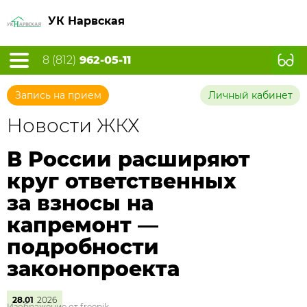
УК Нарвская
8 (812)
962-05-11
Запись на прием
Личный кабинет
Новости ЖКХ
В России расширяют
круг ответственных
за взносы на
капремонт —
подробности
законопроекта
28.01
2026
Изображение от freepik