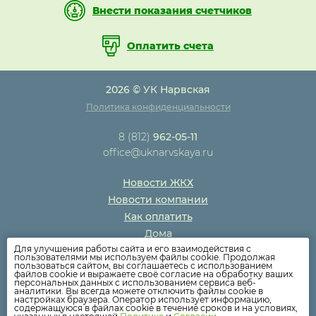
Внести показания счетчиков
Оплатить счета
2026 © УК Нарвская
Политика конфиденциальности
8 (812)
962-05-11
office@uknarvskaya.ru
Новости ЖКХ
Новости компании
Как оплатить
Дома
Для улучшения работы сайта и его взаимодействия с
Раскрытие информации
пользователями мы используем файлы cookie. Продолжая
пользоваться сайтом, вы соглашаетесь с использованием
Вопросы
файлов cookie и выражаете своё согласие на обработку ваших
персональных данных с использованием сервиса веб-
аналитики. Вы всегда можете отключить файлы cookie в
настройках браузера. Оператор использует информацию,
содержащуюся в файлах cookie в течение сроков и на условиях,