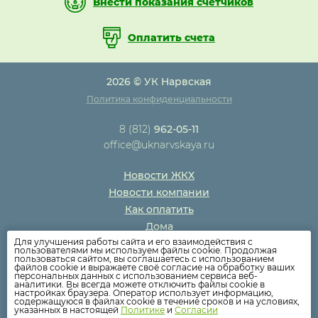
Внести показания счетчиков
Оплатить счета
2026 © УК Нарвская
Политика конфиденциальности
8 (812)
962-05-11
office@uknarvskaya.ru
Новости ЖКХ
Новости компании
Как оплатить
Дома
Для улучшения работы сайта и его взаимодействия с
Раскрытие информации
пользователями мы используем файлы cookie. Продолжая
пользоваться сайтом, вы соглашаетесь с использованием
Вопросы
файлов cookie и выражаете своё согласие на обработку ваших
персональных данных с использованием сервиса веб-
аналитики. Вы всегда можете отключить файлы cookie в
настройках браузера. Оператор использует информацию,
содержащуюся в файлах cookie в течение сроков и на условиях,
указанных в настоящей
Политике
и
Согласии