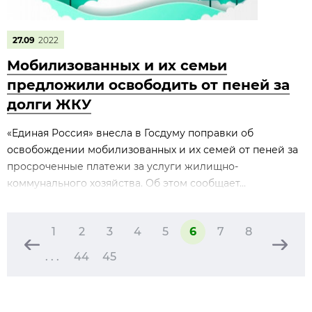
27.09
2022
Мобилизованных и их семьи
предложили освободить от пеней за
долги ЖКУ
«Единая Россия» внесла в Госдуму поправки об
освобождении мобилизованных и их семей от пеней за
просроченные платежи за услуги жилищно-
коммунального хозяйства. Об этом сообщает...
1
2
3
4
5
6
7
8
. . .
44
45